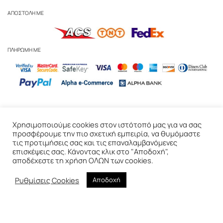
ΑΠΟΣΤΟΛΗ ΜΕ
ΠΛΗΡΩΜΗ ΜΕ
Business Inquiries
-
Αναγόμωση & Ανακύκλωση Κεριών
-
Φροντίδα
Χρησιμοποιούμε cookies στον ιστότοπό μας για να σας
Κεριών
προσφέρουμε την πιο σχετική εμπειρία, να θυμόμαστε
τις προτιμήσεις σας και τις επαναλαμβανόμενες
Πολιτική Απορρήτου
-
Πολιτική Cookies
-
Παράδοση & Επιστροφές
-
επισκέψεις σας. Κάνοντας κλικ στο "Αποδοχή",
Όροι Χρήσης
αποδέχεστε τη χρήση ΟΛΩΝ των cookies.
© 2020 WAKS Candles, Αθήνα, Ελλάδα
Ρυθμίσεις Cookies
Αποδοχή
Created & Hoste
d
by
RedHost