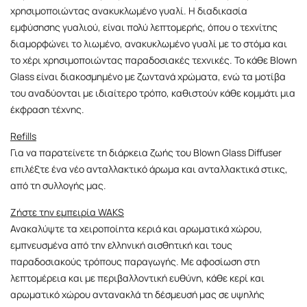
χρησιμοποιώντας ανακυκλωμένο γυαλί. Η διαδικασία
εμφύσησης γυαλιού, είναι πολύ λεπτομερής, όπου ο τεχνίτης
διαμορφώνει το λιωμένο, ανακυκλωμένο γυαλί με το στόμα και
το χέρι χρησιμοποιώντας παραδοσιακές τεχνικές. Το κάθε Blown
Glass είναι διακοσμημένο με ζωντανά χρώματα, ενώ τα μοτίβα
του αναδύονται με ιδιαίτερο τρόπο, καθιστούν κάθε κομμάτι μια
έκφραση τέχνης.
Refills
Για να παρατείνετε τη διάρκεια ζωής του Blown Glass Diffuser
επιλέξτε ένα νέο ανταλλακτικό άρωμα και ανταλλακτικά στικς,
από τη συλλογής μας.
Ζήστε την εμπειρία WAKS
Ανακαλύψτε τα χειροποίητα κεριά και αρωματικά χώρου,
εμπνευσμένα από την ελληνική αισθητική και τους
παραδοσιακούς τρόπους παραγωγής. Με αφοσίωση στη
λεπτομέρεια και με περιβαλλοντική ευθύνη, κάθε κερί και
αρωματικό χώρου αντανακλά τη δέσμευσή μας σε υψηλής