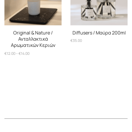
Original & Nature /
Diffusers / Μαύρα 200ml
Ανταλλακτικά
€
35.00
Αρωματικών Κεριών
Price
€
12.00
–
€
14.00
range:
€12.00
through
€14.00