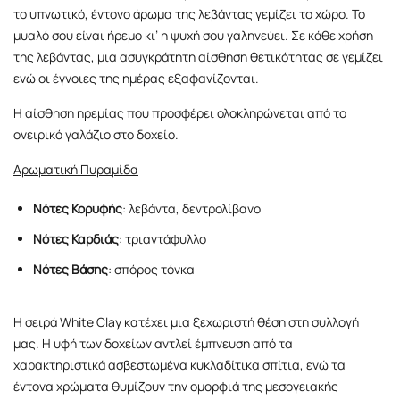
το υπνωτικό, έντονο άρωμα της λεβάντας γεμίζει το χώρο. Το
μυαλό σου είναι ήρεμο κι’ η ψυχή σου γαληνεύει. Σε κάθε χρήση
της λεβάντας, μια ασυγκράτητη αίσθηση θετικότητας σε γεμίζει
ενώ οι έγνοιες της ημέρας εξαφανίζονται.
Η αίσθηση ηρεμίας που προσφέρει ολοκληρώνεται από το
ονειρικό γαλάζιο στο δοχείο.
Αρωματική Πυραμίδα
Νότες Κορυφής
: λεβάντα, δεντρολίβανο
Νότες Καρδιάς
: τριαντάφυλλο
Νότες Βάσης
: σπόρος τόνκα
H σειρά White Clay κατέχει μια ξεχωριστή θέση στη συλλογή
μας. Η υφή των δοχείων αντλεί έμπνευση από τα
χαρακτηριστικά ασβεστωμένα κυκλαδίτικα σπίτια, ενώ τα
έντονα χρώματα θυμίζουν την ομορφιά της μεσογειακής