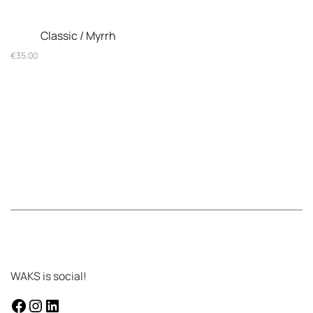
Classic / Myrrh
€
35.00
WAKS is social!
facebook
instagram
Linkedin