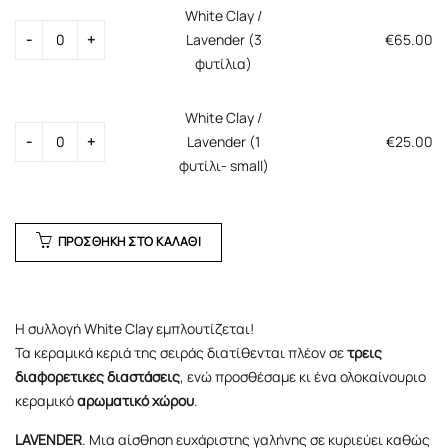
White Clay /
Lavender (3
€
65.00
φυτίλια)
White Clay /
Lavender (1
€
25.00
φυτίλι- small)
ΠΡΟΣΘΗΚΗ ΣΤΟ ΚΑΛΑΘΙ
Η συλλογή White Clay εμπλουτίζεται!
Τα κεραμικά κεριά της σειράς διατίθενται πλέον σε
τρεις
διαφορετικές διαστάσεις
, ενώ προσθέσαμε κι ένα ολοκαίνουριο
κεραμικό
αρωματικό χώρου
.
LAVENDER
. Μια αίσθηση ευχάριστης γαλήνης σε κυριεύει καθώς