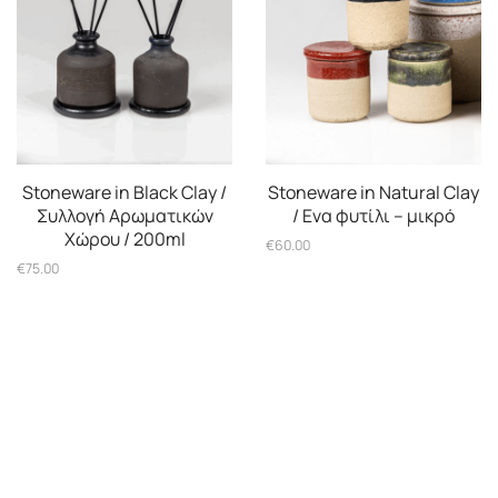
Stoneware in Black Clay /
Stoneware in Natural Clay
Συλλογή Αρωματικών
/ Ενα φυτίλι – μικρό
Χώρου / 200ml
€
60.00
€
75.00