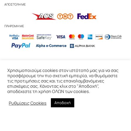
ΑΠΟΣΤΟΛΗ ΜΕ
ΠΛΗΡΩΜΗ ΜΕ
Business Inquiries
-
Αναγόμωση & Ανακύκλωση Κεριών
-
Φροντίδα
Χρησιμοποιούμε cookies στον ιστότοπό μας για να σας
Κεριών
προσφέρουμε την πιο σχετική εμπειρία, να θυμόμαστε
τις προτιμήσεις σας και τις επαναλαμβανόμενες
Πολιτική Απορρήτου
-
Πολιτική Cookies
-
Παράδοση & Επιστροφές
-
επισκέψεις σας. Κάνοντας κλικ στο "Αποδοχή",
Όροι Χρήσης
αποδέχεστε τη χρήση ΟΛΩΝ των cookies.
© 2020 WAKS Candles, Αθήνα, Ελλάδα
Ρυθμίσεις Cookies
Αποδοχή
Created & Hoste
d
by
RedHost