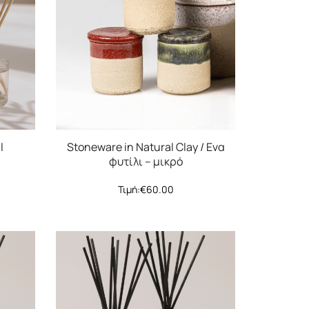
l
Stoneware in Natural Clay / Ενα
φυτίλι – μικρό
Τιμή:
€
60.00