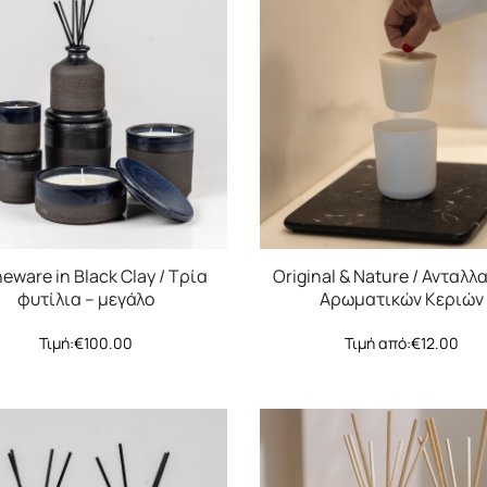
eware in Black Clay / Τρία
Original & Nature / Ανταλλ
φυτίλια – μεγάλο
Αρωματικών Κεριών
Τιμή:
€
100.00
Τιμή από:
€
12.00