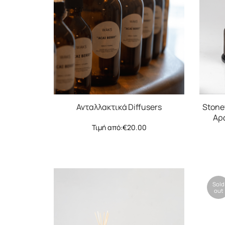
Ανταλλακτικά Diffusers
Stonew
Αρ
Τιμή από:
€
20.00
Sold
out