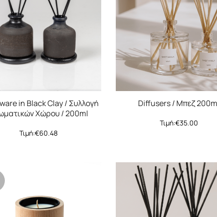
are in Black Clay / Συλλογή
Diffusers / Μπεζ 200m
ωματικών Χώρου / 200ml
Τιμή:
€
35.00
Τιμή:
€
60.48