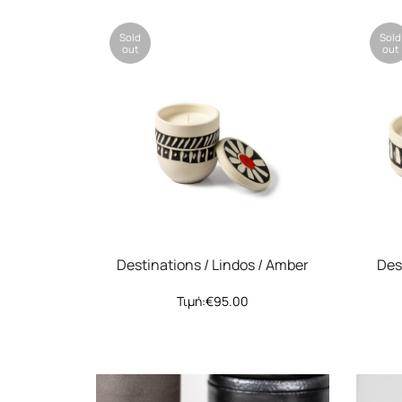
Sold
Sold
out
out
Destinations / Lindos / Amber
Des
Τιμή:
€
95.00