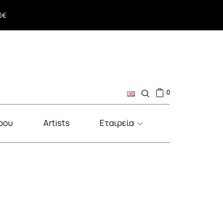
ος
0€
0
ρου
Artists
Εταιρεία