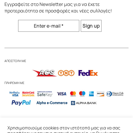
Εγγραφείτε στο
Newsletter
μας για να έχετε
προτεραιότητα σε προσφορές και νέες συλλογές!
ΑΠΟΣΤΟΛΗ ΜΕ
ΠΛΗΡΩΜΗ ΜΕ
Business Inquiries
-
Αναγόμωση & Ανακύκλωση Κεριών
-
Φροντίδα
Χρησιμοποιούμε cookies στον ιστότοπό μας για να σας
Κεριών