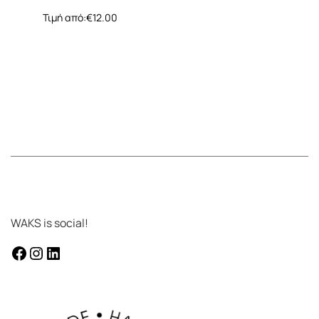
Τιμή από:
€
12.00
WAKS is social!
facebook
instagram
Linkedin