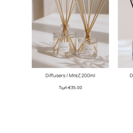
Diffusers / Μπεζ 200ml
D
Τιμή:
€
35.00