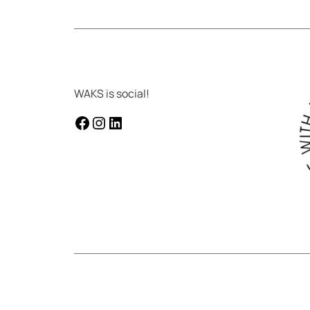
WAKS is social!
facebook
instagram
Linkedin