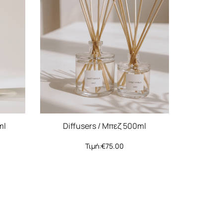
ml
Diffusers / Μπεζ 500ml
Τιμή:
€
75.00