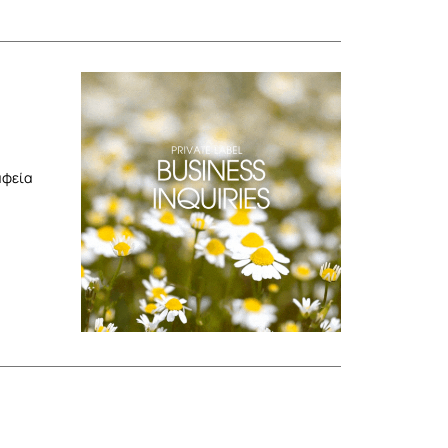
αφεία