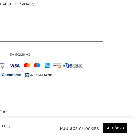
ι νέες συλλογές!
ΠΛΗΡΩΜΗ ΜΕ
ν
ήσης
ς σας
Ρυθμίσεις Cookies
Αποδοχή