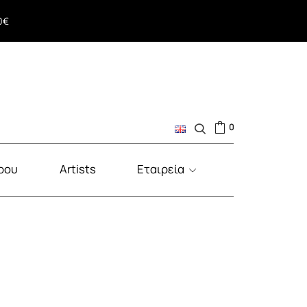
0€
ος
0
ρου
Artists
Εταιρεία