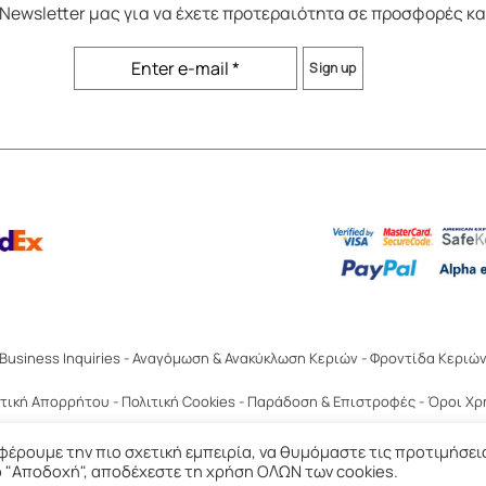
Newsletter
μας για να έχετε προτεραιότητα σε προσφορές κα
Business Inquiries
-
Αναγόμωση & Ανακύκλωση Κεριών
-
Φροντίδα Κεριώ
ιτική Απορρήτου
-
Πολιτική Cookies
-
Παράδοση & Επιστροφές
-
Όροι Χρ
© 2020 WAKS Candles, Αθήνα, Ελλάδα
έρουμε την πιο σχετική εμπειρία, να θυμόμαστε τις προτιμήσει
το "Αποδοχή", αποδέχεστε τη χρήση ΟΛΩΝ των cookies.
Created & Hoste
d
by
RedHost